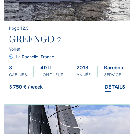
Pogo 12.5
GREENGO 2
Voilier
La Rochelle, France
3
40 ft
2018
Bareboat
CABINES
LONGUEUR
ANNÉE
SERVICE
3 750 €
/
week
DÉTAILS