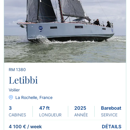
RM 1380
Letibbi
Voilier
La Rochelle, France
3
47 ft
2025
Bareboat
CABINES
LONGUEUR
ANNÉE
SERVICE
4 100 €
/
week
DÉTAILS