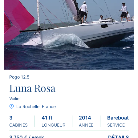
Pogo 12.5
Luna Rosa
Voilier
La Rochelle, France
3
41 ft
2014
Bareboat
CABINES
LONGUEUR
ANNÉE
SERVICE
3 750 €
/
week
DÉTAILS