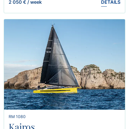
2 050 €
/
week
DÉTAILS
RM 1080
Kairos