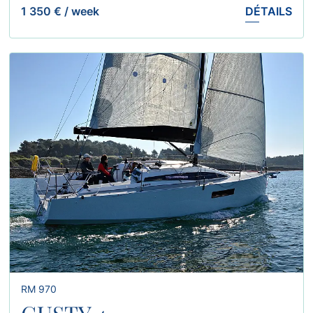
1 350 €
/
week
DÉTAILS
RM 970