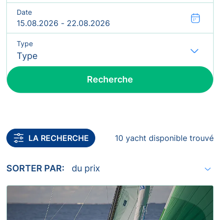
Date
Type
Fl
Recherche
Inclure les yachts sans confirmation de disponibilité
LA RECHERCHE
10 yacht disponible trouvé
SORTER PAR: