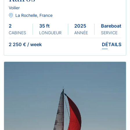
Voilier
La Rochelle, France
2
35 ft
2025
Bareboat
CABINES
LONGUEUR
ANNÉE
SERVICE
2 250 €
/
week
DÉTAILS