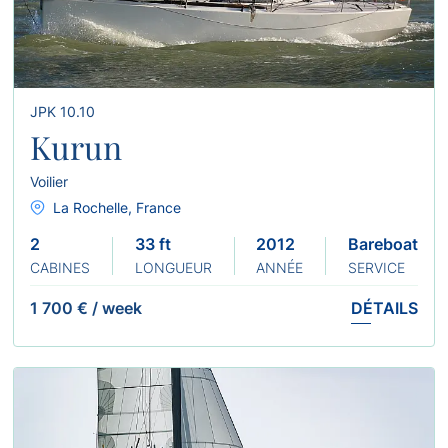
JPK 10.10
Kurun
Voilier
La Rochelle, France
2
33 ft
2012
Bareboat
CABINES
LONGUEUR
ANNÉE
SERVICE
1 700 €
/
week
DÉTAILS