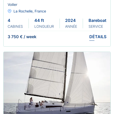
Voilier
La Rochelle, France
4
44 ft
2024
Bareboat
CABINES
LONGUEUR
ANNÉE
SERVICE
3 750 €
/
week
DÉTAILS