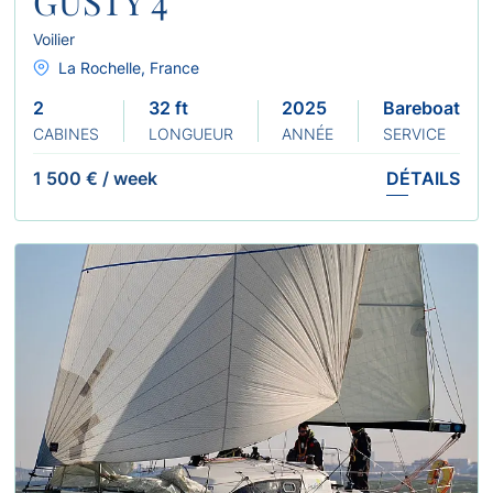
GUSTY 4
Voilier
La Rochelle, France
2
32 ft
2025
Bareboat
CABINES
LONGUEUR
ANNÉE
SERVICE
1 500 €
/
week
DÉTAILS