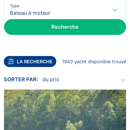
Type
Fl
Recherche
Inclure les yachts sans confirmation de disponibilité
LA RECHERCHE
1943 yacht disponible trouvé
SORTER PAR: