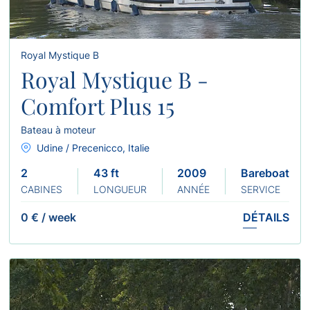
Royal Mystique B
Royal Mystique B -
Comfort Plus 15
Bateau à moteur
Udine / Precenicco, Italie
2
43 ft
2009
Bareboat
CABINES
LONGUEUR
ANNÉE
SERVICE
0 €
/
week
DÉTAILS