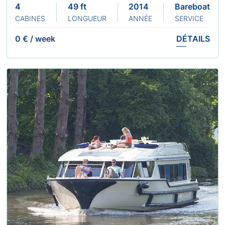
4
49 ft
2014
Bareboat
CABINES
LONGUEUR
ANNÉE
SERVICE
0 €
/
week
DÉTAILS