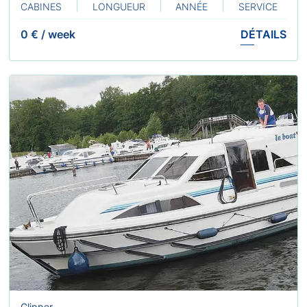
CABINES
LONGUEUR
ANNÉE
SERVICE
0 €
/
week
DÉTAILS
Clipper