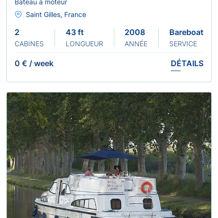
Bateau à moteur
Saint Gilles, France
2
43 ft
2008
Bareboat
CABINES
LONGUEUR
ANNÉE
SERVICE
0 €
/
week
DÉTAILS