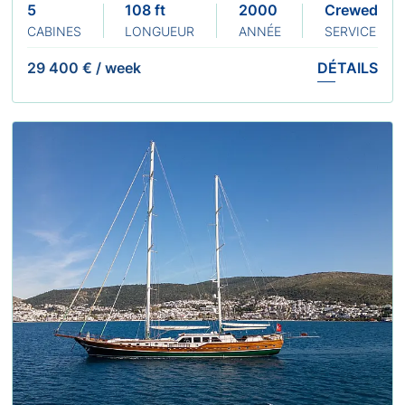
5
108 ft
2000 Refit 2023
Crewed
CABINES
LONGUEUR
ANNÉE
SERVICE
29 400 €
/
week
DÉTAILS