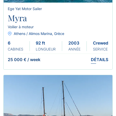
Ege Yat Motor Sailer
Myra
Voilier à moteur
Athens / Alimos Marina, Grèce
6
92 ft
2003 Refit: 2022
Crewed
CABINES
LONGUEUR
ANNÉE
SERVICE
25 000 €
/
week
DÉTAILS