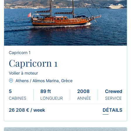
Capricorn 1
Capricorn 1
Voilier à moteur
Athens / Alimos Marina, Grèce
5
89 ft
2008 2018 (Refit )
Crewed
CABINES
LONGUEUR
ANNÉE
SERVICE
26 208 €
/
week
DÉTAILS