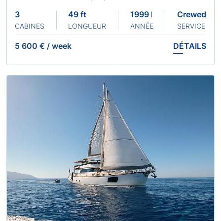
3
49 ft
1999 Refit: 2023
Crewed
CABINES
LONGUEUR
ANNÉE
SERVICE
5 600 €
/
week
DÉTAILS