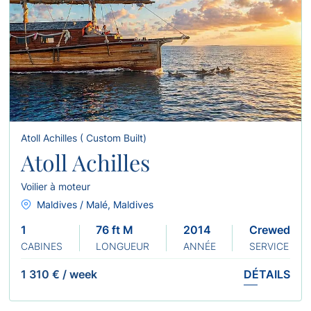
Atoll Achilles ( Custom Built)
Atoll Achilles
Voilier à moteur
Maldives / Malé, Maldives
1
76 ft M
2014
Crewed
CABINES
LONGUEUR
ANNÉE
SERVICE
1 310 €
/
week
DÉTAILS