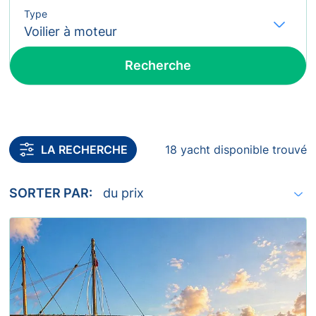
Type
Fl
Recherche
Inclure les yachts sans confirmation de disponibilité
LA RECHERCHE
18 yacht disponible trouvé
SORTER PAR: