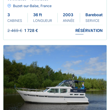
Buzet-sur-Baïse, France
3
36 ft
2003
Bareboat
CABINES
LONGUEUR
ANNÉE
SERVICE
2 469 €
1 728 €
RÉSÉRVATION