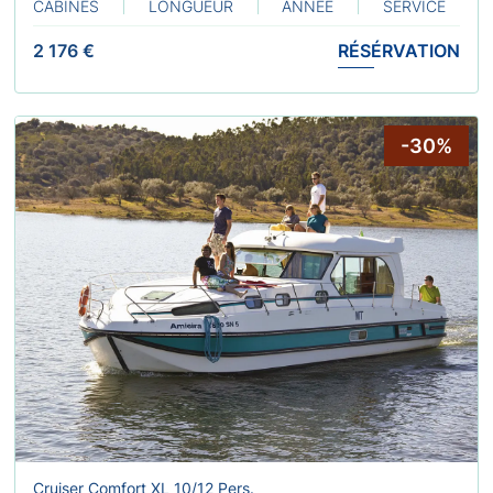
CABINES
LONGUEUR
ANNÉE
SERVICE
2 176 €
RÉSÉRVATION
-30%
Cruiser Comfort XL 10/12 Pers.