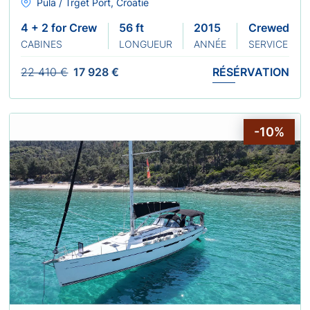
Pula / Trget Port, Croatie
4 + 2 for Crew
56 ft
2015
Crewed
CABINES
LONGUEUR
ANNÉE
SERVICE
22 410 €
17 928 €
RÉSÉRVATION
-10%