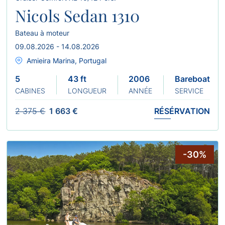
Nicols Sedan 1310
Bateau à moteur
09.08.2026 - 14.08.2026
Amieira Marina, Portugal
5
43 ft
2006
Bareboat
CABINES
LONGUEUR
ANNÉE
SERVICE
2 375 €
1 663 €
RÉSÉRVATION
-30%