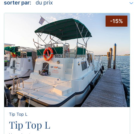
page
sorter par:
a
voir:
-15%
la
page
precedente
de
201
la
page
suivante
Tip Top L
Tip Top L