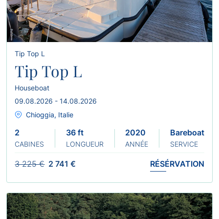
Tip Top L
Tip Top L
Houseboat
09.08.2026 - 14.08.2026
Chioggia, Italie
2
36 ft
2020
Bareboat
CABINES
LONGUEUR
ANNÉE
SERVICE
3 225 €
2 741 €
RÉSÉRVATION