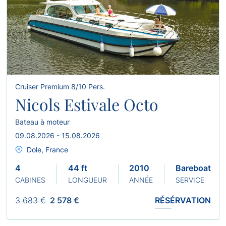
Cruiser Premium 8/10 Pers.
Nicols Estivale Octo
Bateau à moteur
09.08.2026 - 15.08.2026
Dole, France
4
44 ft
2010
Bareboat
CABINES
LONGUEUR
ANNÉE
SERVICE
3 683 €
2 578 €
RÉSÉRVATION