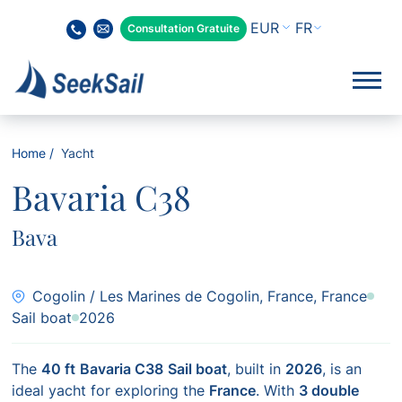
FR
Consultation Gratuite
Home
Yacht
Bavaria C38
Bava
Cogolin / Les Marines de Cogolin, France, France
Sail boat
2026
The
40 ft
Bavaria C38
Sail boat
, built in
2026
, is an
ideal yacht for exploring the
France
. With
3 double