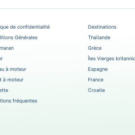
ique de confidentialité
Destinations
itions Générales
Thaïlande
maran
Grèce
er
Îles Vierges britanni
au à moteur
Espagne
t à moteur
France
ette
Croatie
tions fréquentes