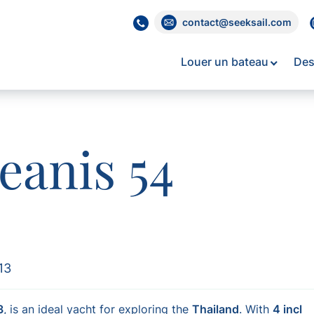
contact@seeksail.com
Louer un bateau
Des
eanis 54
13
3
, is an ideal yacht for exploring the
Thailand
. With
4 incl