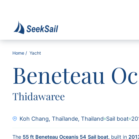
Home
Yacht
Beneteau Oc
Thidawaree
Koh Chang, Thaïlande, Thailand
Sail boat
20
The
55 ft
Beneteau Oceanis 54
Sail boat
, built in
201