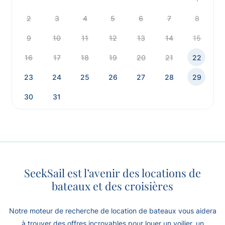
2
3
4
5
6
7
8
9
10
11
12
13
14
15
16
17
18
19
20
21
22
23
24
25
26
27
28
29
30
31
SeekSail est l’avenir des locations de
bateaux et des croisières
Notre moteur de recherche de location de bateaux vous aidera
à trouver des offres incroyables pour louer un voilier, un