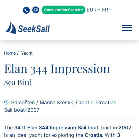
FR
Consultation Gratuite
Home
Yacht
Elan 344 Impression
Sea Bird
Primošten / Marina Kremik, Croatie, Croatia
Sail boat
2007
The
34 ft
Elan 344 Impression
Sail boat
, built in
2007
,
is an ideal yacht for exploring the
Croatia
. With
3