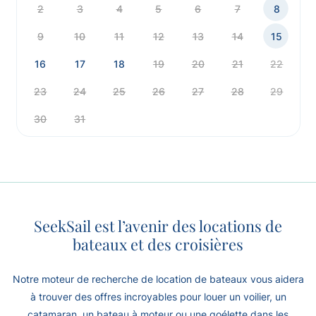
2
3
4
5
6
7
8
9
10
11
12
13
14
15
16
17
18
19
20
21
22
23
24
25
26
27
28
29
30
31
SeekSail est l’avenir des locations de
bateaux et des croisières
Notre moteur de recherche de location de bateaux vous aidera
à trouver des offres incroyables pour louer un voilier, un
catamaran, un bateau à moteur ou une goélette dans les