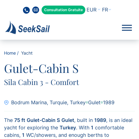
FR
Consultation Gratuite
Home
Yacht
Gulet-Cabin S
Sila Cabin 3 - Comfort
Bodrum Marina, Turquie, Turkey
Gulet
1989
The
75 ft
Gulet-Cabin S
Gulet
, built in
1989
, is an ideal
yacht for exploring the
Turkey
. With
1
comfortable
cabins,
1
WC/showers, and enough berths to