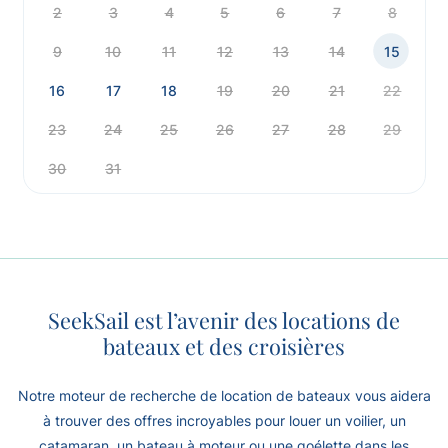
2
3
4
5
6
7
8
9
10
11
12
13
14
15
16
17
18
19
20
21
22
23
24
25
26
27
28
29
30
31
SeekSail est l’avenir des locations de
bateaux et des croisières
Notre moteur de recherche de location de bateaux vous aidera
à trouver des offres incroyables pour louer un voilier, un
catamaran, un bateau à moteur ou une goélette dans les