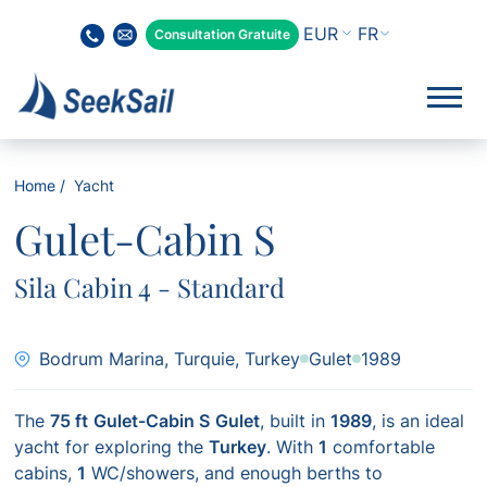
FR
Consultation Gratuite
Home
Yacht
Gulet-Cabin S
Sila Cabin 4 - Standard
Bodrum Marina, Turquie, Turkey
Gulet
1989
The
75 ft
Gulet-Cabin S
Gulet
, built in
1989
, is an ideal
yacht for exploring the
Turkey
. With
1
comfortable
cabins,
1
WC/showers, and enough berths to