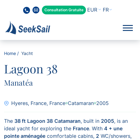
FR
Consultation Gratuite
Home
Yacht
Lagoon 38
Manatéa
Hyeres, France, France
Catamaran
2005
The
38 ft
Lagoon 38
Catamaran
, built in
2005
, is an
ideal yacht for exploring the
France
. With
4 + une
pointe aménagée
comfortable cabins,
2
WC/showers,