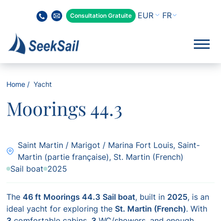
FR
Consultation Gratuite
Home
Yacht
Moorings 44.3
Saint Martin / Marigot / Marina Fort Louis, Saint-
Martin (partie française), St. Martin (French)
Sail boat
2025
The
46 ft
Moorings 44.3
Sail boat
, built in
2025
, is an
ideal yacht for exploring the
St. Martin (French)
. With
3
comfortable cabins,
3
WC/showers, and enough