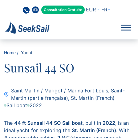
FR
Consultation Gratuite
Home
Yacht
Sunsail 44 SO
Saint Martin / Marigot / Marina Fort Louis, Saint-
Martin (partie française), St. Martin (French)
Sail boat
2022
The
44 ft
Sunsail 44 SO
Sail boat
, built in
2022
, is an
ideal yacht for exploring the
St. Martin (French)
. With
4
comfortable cabins,
2
WC/showers, and enough